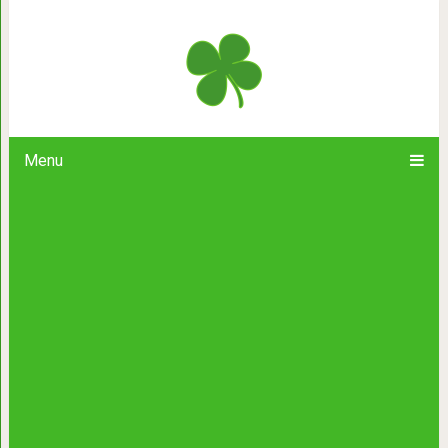
Внуков мама видела всего два раза 
маленькими. Два года назад бр
Menu