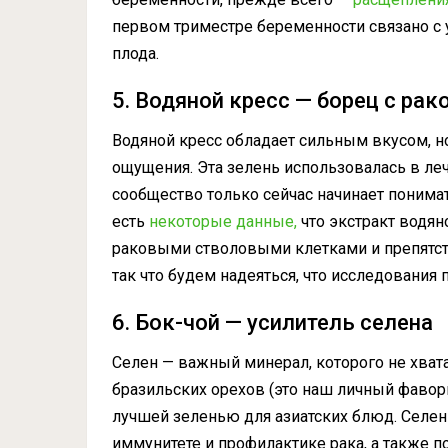
первом триместре беременности связано с 
плода.
5. Водяной кресс — борец с рак
Водяной кресс обладает сильным вкусом, н
ощущения. Эта зелень использовалась в ле
сообщество
только сейчас начинает понимат
есть
некоторые данные,
что экстракт водян
раковыми стволовыми клетками и препятс
так что будем надеяться, что исследования 
6. Бок-чой — усилитель селена
Селен — важный минерал, которого не хват
бразильских орехов (это наш личный фаворит)
лучшей зеленью для азиатских блюд. Селен
иммунитете и профилактике рака, а также