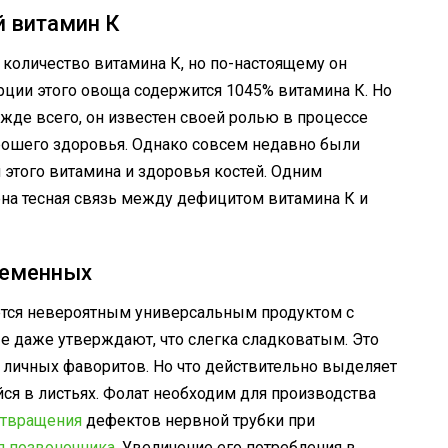
й витамин К
 количество витамина К, но по-настоящему он
орции этого овоща содержится 1045% витамина К. Но
жде всего, он известен своей ролью в процессе
рошего здоровья. Однако совсем недавно были
 этого витамина и здоровья костей. Одним
ена тесная связь между дефицитом витамина К и
ременных
ляется невероятным универсальным продуктом с
ые
даже
утверждают, что слегка сладковатым. Это
 личных фаворитов. Но что действительно выделяет
йся в листьях. Фолат необходим для производства
твращения
дефектов нервной трубки при
я позвоночника.
Увеличение его потребления в