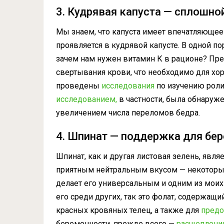
3. Кудрявая капуста — сплошно
Мы знаем, что капуста имеет впечатляющее
проявляется в кудрявой капусте. В одной п
зачем нам нужен витамин К в рационе? Пре
свертывания крови, что необходимо для хо
проведены
исследования
по изучению роли
исследованием,
в частности, была обнаруж
увеличением числа переломов бедра.
4. Шпинат — поддержка для бе
Шпинат, как и другая листовая зелень, яв
приятным нейтральным вкусом — некотор
делает его универсальным и одним из моих
его среди других, так это фолат, содержащи
красных кровяных телец, а также для
предо
беременности,
прежде всего
—
расщеплени