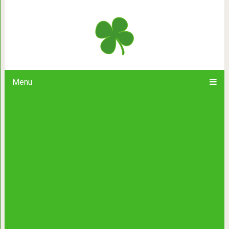
Японский фотограф запечатлел в
своей бабушкой и ее сиба-
Menu