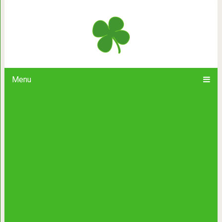
Задета гордость — немного б
бессердеч
Menu