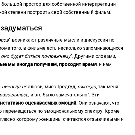
 большой простор для собственной интерпретации.
ой степени построить свой собственный фильм.
 задуматься
оров
” возникают различные мысли и дискуссии по
роме того, в фильме есть несколько запоминающихся
 оно будет биться по-прежнему
“. Другими словами,
ые мы иногда получаем, проходит время
, и нам
Я
никогда не
злюсь, мисс Тредгуд,
никогда
, так меня
разозлилась
, и это было замечательно”. Эти
 негативно оцениваемых эмоций.
Они означают, что
о перемещаться по эмоциональному спектру. Кроме
 согласно которому женщины считаются отзывчивыми и