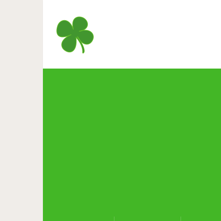
Жареные зеленые поми
р