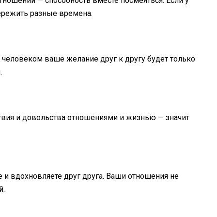
ношений — способность вместе посмеяться. Если у
ережить разные времена.
м человеком ваше желание друг к другу будет только
.
твия и довольства отношениями и жизнью — значит
е и вдохновляете друг друга. Ваши отношения не
й.