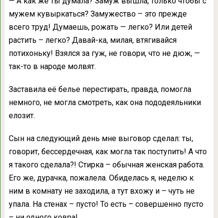
— А как же ты думала? Замуж вышла, только чтобы с
мужем кувыркаться? Замужество – это прежде
всего труд! Думаешь, рожать — легко? Или детей
растить – легко? Давай-ка, милая, втягивайся
потихоньку! Взялся за гуж, не говори, что не дюж, —
так-то в народе молвят.
Заставила её белье перестирать, правда, помогла
немного, не могла смотреть, как она пододеяльники
елозит.
Сын на следующий день мне выговор сделал: ты,
говорит, бессердечная, как могла так поступить! А что
я такого сделала?! Стирка – обычная женская работа.
Его же, дурачка, пожалела. Обиделась я, неделю к
ним в комнату не заходила, а тут вхожу и – чуть не
упала. На стенах – пусто! То есть – совершенно пусто
– ни одного ковра!