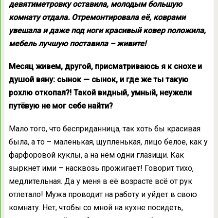
девятиметровку оставила, молодым большую
комнату отдала. Отремонтировала её, коврами
увешала и даже под ноги красивый ковер положила,
мебель лучшую поставила – живите!
Месяц живем, другой, присматриваюсь я к снохе и
душой вяну: сынок — сынок, и где же ты такую
рохлю откопал?! Такой видный, умный, неужели
путёвую не мог себе найти?
Мало того, что бесприданница, так хоть бы красивая
была, а то – маленькая, щупленькая, лицо белое, как у
фарфоровой куклы, а на нём одни глазищи. Как
зыркнет ими – насквозь прожигает! Говорит тихо,
медлительная. Да у меня в её возрасте всё от рук
отлетало! Мужа проводит на работу и уйдет в свою
комнату. Нет, чтобы со мной на кухне посидеть,