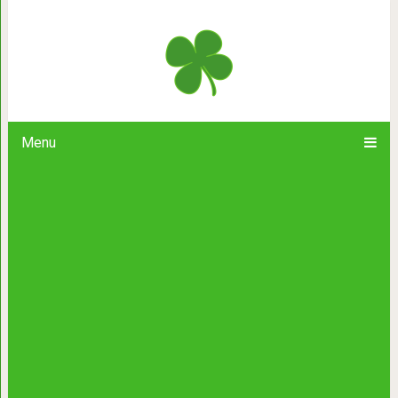
Женила сына и надеялась, что ста
Есть же счастливые свек
Menu