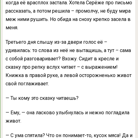
когда её врасплох застала. Хотела Серёже про письмо
рассказать, а потом решила – промолчу, не буду мира
меж ними рушить. Но обида на сноху крепко засела в
меня.
Третьего дня слышу из-за двери голос её –
удивилась: то слова из неё не вытащишь, а тут – сама
с собой разговаривает? Вхожу. Сидит в кресле и
сказку про репку вслух читает – с выражением!
Книжка в правой руке, а левой осторожненько живот
свой поглаживает.
— Ты кому это сказку читаешь?
— Ему, — она ласково улыбнулась и нежно погладила
живот.
— С ума спятила? Что он понимает-то, кусок мяса! Да и