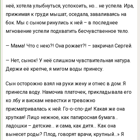
неё, хотела улыбнуться, успокоить, но… не успела. Ира,
прижимая к груди мышат, оседала, заваливаясь на
бок. Мы с сыном ринулись к ней – в последнее
мгновение успели подхватить бесчувственное тело.
— Мама! Что с нею?! Она рожает?! – закричал Сергей.
— Нет, сынок! У неё слишком чувствительная натура.
Держи её крепче, я мигом воды принесу.
Сын осторожно взял на руки жену и отнес в дом. Я
принесла воду. Намочив платочек, прикладывала его
ко лбу и вискам невестки и тревожно
присматривалась к ней. Го-о-спо-ди! Какая же она
хрупкая! Лицо нежное, как папиросная бумага…
ладошки – детские… и сама, как дитя… Как она
вынесет роды? Плод, говорят врачи, крупный…» Я