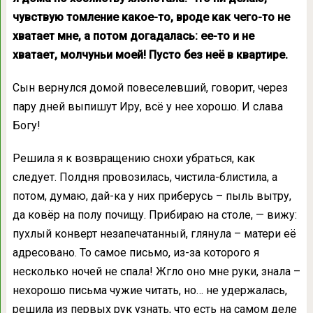
чувствую томление какое-то, вроде как чего-то не
хватает мне, а потом догадалась: ее-то и не
хватает, молчуньи моей! Пусто без неё в квартире.
Сын вернулся домой повеселевший, говорит, через
пару дней выпишут Иру, всё у нее хорошо. И слава
Богу!
Решила я к возвращению снохи убраться, как
следует. Полдня провозилась, чистила-блистила, а
потом, думаю, дай-ка у них приберусь – пыль вытру,
да ковёр на полу почищу. Прибираю на столе, — вижу:
пухлый конверт незапечатанный, глянула – матери её
адресовано. То самое письмо, из-за которого я
несколько ночей не спала! Жгло оно мне руки, знала –
нехорошо письма чужие читать, но… не удержалась,
решила из первых рук узнать, что есть на самом деле