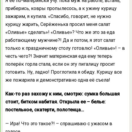
Я её по-матерински учу: пока муж на работе, встань,
приберись, ковры пропылесось, а к ужину курицу
зажарим, я купила. «Спасибо, говорит, не нужно
курицу жарить, Серёженька просил меня салат
«Оливье» сделать»! «Оливье»? Что же это за еда
работающему мужчине?! Да и потом, я этот салат
только к праздничному столу готовлю! «Оливье»! – в
честь чего?! Значит материнская еда ему теперь
поперёк горла стала, если он эту пигалицу просит
готовить. Ну, ладно! Проглотила я обиду. Курицу все
же пожарила и демонстративно одна её съела!
Как-то раз захожу к ним, смотрю: сумка большая
стоит, битком набитая. Открыла ее – белье:
постельное, скатерти, полотенца…
— Ира! Что это такое?! – спрашиваю с ужасом в
голосе.