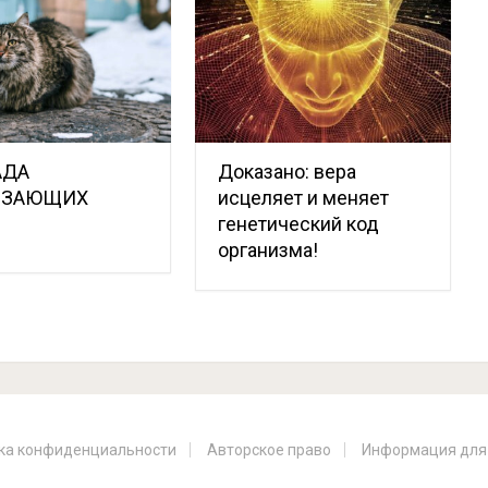
АДА
Доказано: вера
РЗАЮЩИХ
исцеляет и меняет
В
генетический код
организма!
ка конфиденциальности
Авторское право
Информация для