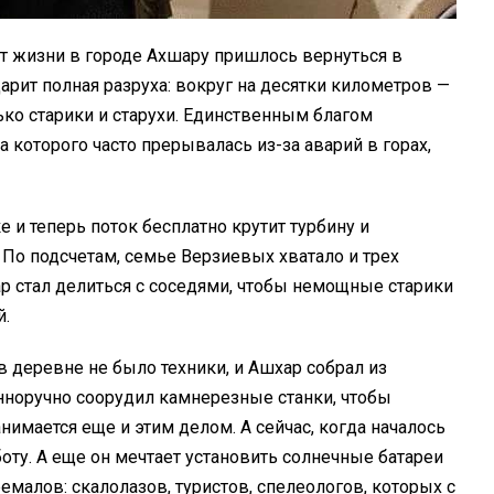
ет жизни в городе Ахшару пришлось вернуться в
царит полная разруха: вокруг на десятки километров —
лько старики и старухи. Единственным благом
 которого часто прерывалась из-за аварий в горах,
 и теперь поток бесплатно крутит турбину и
 По подсчетам, семье Верзиевых хватало и трех
р стал делиться с соседями, чтобы немощные старики
й.
в деревне не было техники, и Ашхар собрал из
енноручно соорудил камнерезные станки, чтобы
нимается еще и этим делом. А сейчас, когда началось
аботу. А еще он мечтает установить солнечные батареи
емалов: скалолазов, туристов, спелеологов, которых с