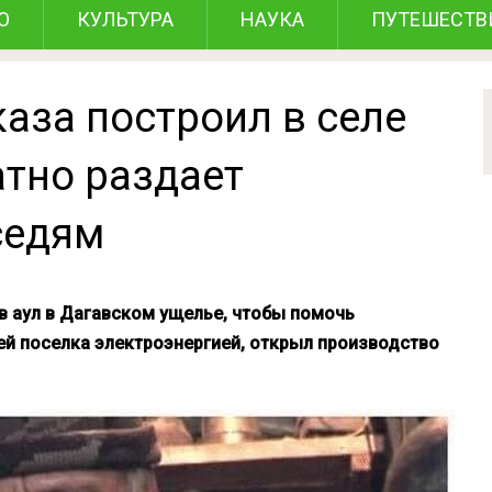
О
КУЛЬТУРА
НАУКА
ПУТЕШЕСТВ
аза построил в селе
атно раздает
седям
в аул в Дагавском ущелье, чтобы помочь
ей поселка электроэнергией, открыл производство