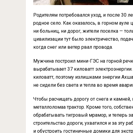
Родителям потребовался уход, и после 30 л
родное село. Как оказалось, в горном ауле 
ни больниц, ни дорог, жители поселка — то
цивилизации тут было электричество, подача
когда снег или ветер рвал провода.
Мужчина построил мини-ГЭС на горной речке
вырабатывает 37 киловатт электроэнергии.
киловатт, поэтому излишками энергии Ахша
не сидели без света и тепла во время авари
Чтобы расчищать дорогу от снега и камней, 
металлоломаа трактор. Кроме того, собств
обрабатывать тигровый мрамор, и теперь за
строительство дороги, ухватился и за эту р
и обустроить гостиничные домики для экстр