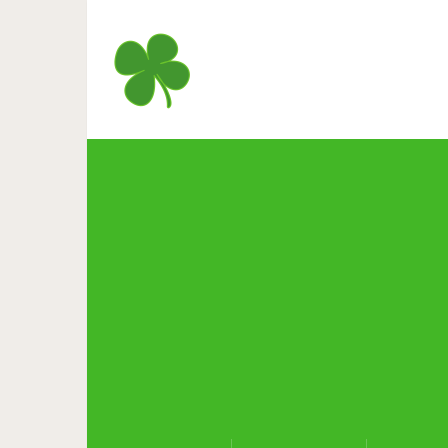
Житель Владикавказа пос
раздает эл