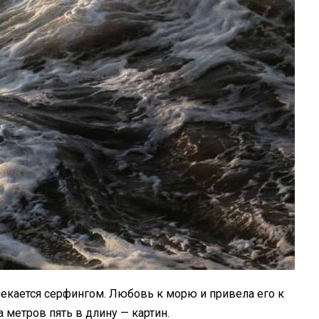
влекается серфингом. Любовь к морю и привела его к
 метров пять в длину — картин.