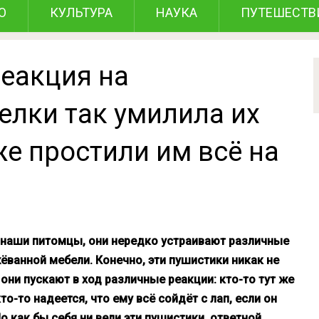
О
КУЛЬТУРА
НАУКА
ПУТЕШЕСТВ
реакция на
елки так умилила их
 же простили им всё на
м наши питомцы, они нередко устраивают различные
ёванной мебели. Конечно, эти пушистики никак не
они пускают в ход различные реакции: кто-то тут же
о-то надеется, что ему всё сойдёт с лап, если он
Но как бы себя ни вели эти пушистики, ответной