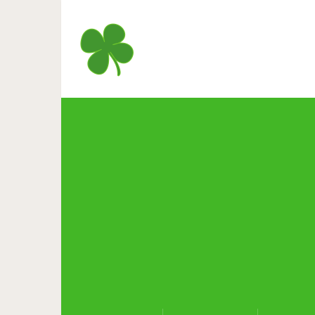
15 питомцев, чья реакция н
хозяев, что те тут