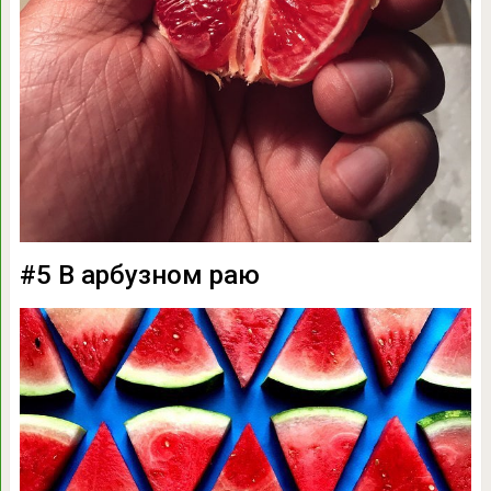
#5 В арбузном раю