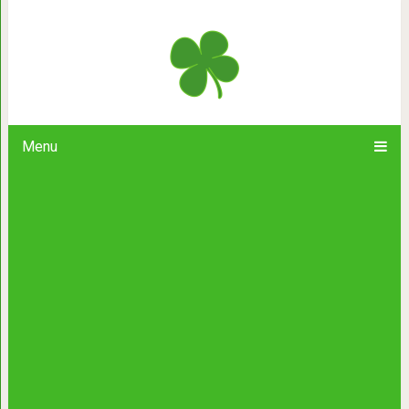
21 выдающаяся фотография пр
симметрией и 
Menu