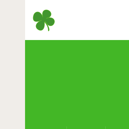
Бабушка начала танцевать
минуту к ней присое