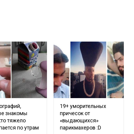
ографий,
19+ уморительных
ые знакомы
причесок от
кто тяжело
«выдающихся»
ается по утрам
парикмахеров :D