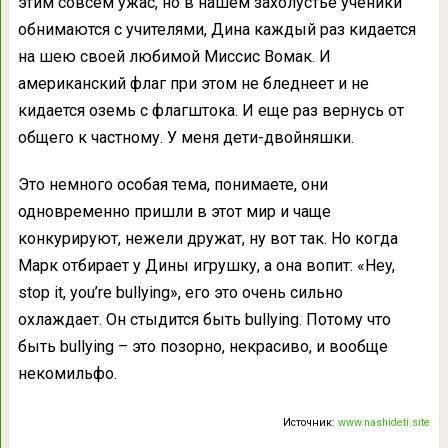
этим совсем ужас, но в нашем захолустье ученики
обнимаются с учителями, Дина каждый раз кидается
на шею своей любимой Миссис Вомак. И
американский флаг при этом не бледнеет и не
кидается оземь с флагштока. И еще раз вернусь от
общего к частному. У меня дети-двойняшки.
Это немного особая тема, понимаете, они
одновременно пришли в этот мир и чаще
конкурируют, нежели дружат, ну вот так. Но когда
Марк отбирает у Дины игрушку, а она вопит: «Hey,
stop it, you’re bullying», его это очень сильно
охлаждает. Он стыдится быть bullying. Потому что
быть bullying – это позорно, некрасиво, и вообще
некомильфо.
Источник:
www.nashideti.site