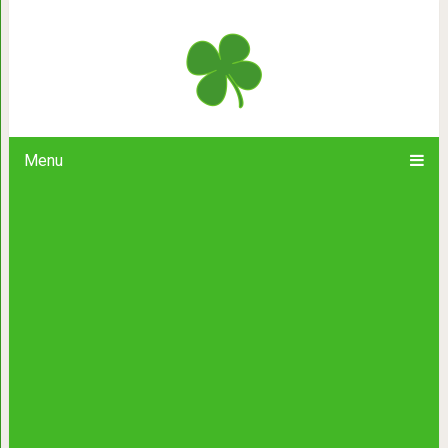
Чертовски смешные анекдоты, дар
Menu