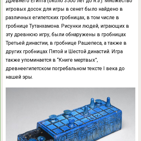
Древнего Египта (около 3500 лет до н.э.). Множество
игровых досок для игры в сенет было найдено в
различных египетских гробницах, в том числе в
гробнице Тутанхамона. Рисунки людей, играющих в
эту древнюю игру, были обнаружены в гробницах
Третьей династии, в гробнице Рашепеса, а также в
других гробницах Пятой и Шестой династий. Игра
также упоминается в “Книге мертвых”,
древнеегипетском погребальном тексте I века до
нашей эры.