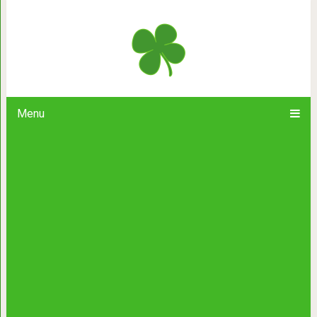
Дьявол начинается с пены у рт
справедлив
Menu