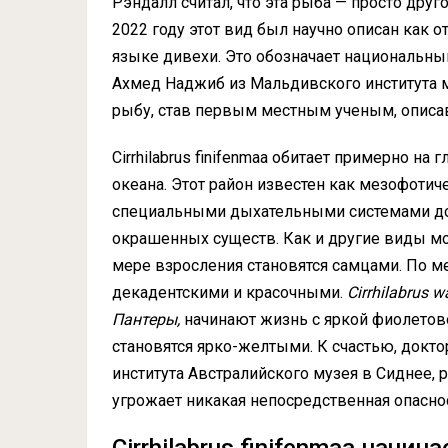
Рэндалл считал, что эта рыба — просто друг
2022 году этот вид был научно описан как 
языке дивехи. Это обозначает национальны
Ахмед Наджиб из Мальдивского института м
рыбу, став первым местным ученым, описа
Cirrhilabrus finifenmaa обитает примерно н
океана. Этот район известен как мезофотиче
специальными дыхательными системами дол
окрашенных существ. Как и другие виды мо
мере взросления становятся самцами. По м
декадентскими и красочными.
Cirrhilabrus 
Пантеры,
начинают жизнь с яркой фиолетово
становятся ярко-желтыми. К счастью, докто
института Австралийского музея в Сиднее, 
угрожает никакая непосредственная опаснос