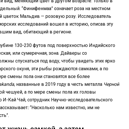
ой вид, меняющий цвет в другом возрасте. Только в
отдельный. “Финифенмаа” означает роза на местном
й цветок Мальдив — розовую розу. Исследователь
орских исследований вошел в историю, описав эту
вшим вид, обитающий в регионе.
а глубине 130-230 футов под поверхностью Индийского
ская, или сумеречная, зона. Дайверы со
жны спускаться под воду, чтобы увидеть этих ярко
рского окуня, эти рыбы рождаются самками, а по
ере смены пола они становятся все более
wakanda
, названные в 2019 году в честь металла
Черной
й чешуей, а по мере смены пола их головы
р И-Кай Чай, сотрудник Научно-исследовательского
рассказывает
:
“Насколько нам известно, им не
ть”.