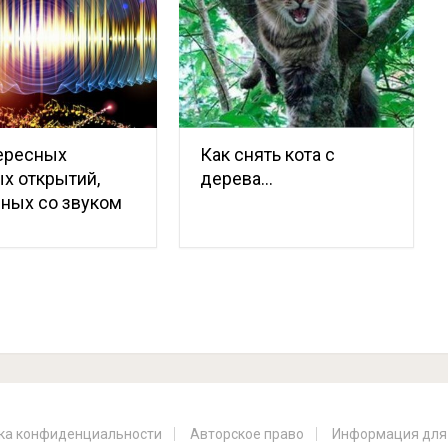
ересных
Как снять кота с
х открытий,
дерева…
ных со звуком
ка конфиденциальности
Авторское право
Информация для