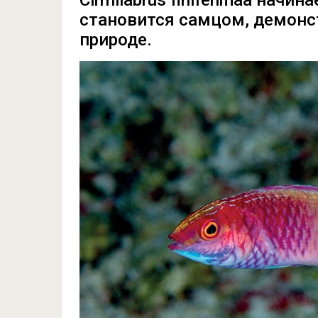
Cirrhilabrus finifenmaa начи
становится самцом, демонс
природе.