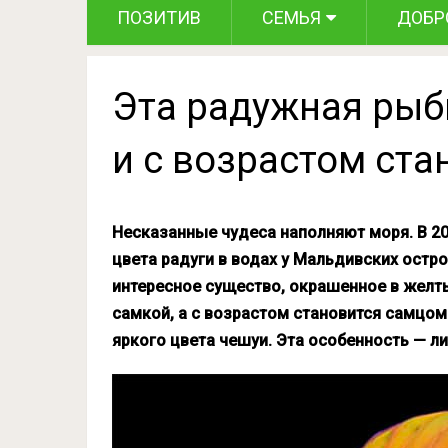
ПОЗИТИВ
СЕМЬЯ
ДОБР
Эта радужная рыб
и с возрастом ст
Несказанные чудеса наполняют моря. В 20
цвета радуги в водах у Мальдивских остр
интересное существо, окрашенное в желт
самкой, а с возрастом становится самцо
яркого цвета чешуи. Эта особенность — л