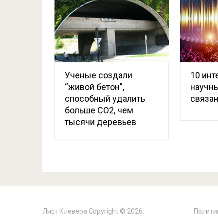
Ученые создали
10 инт
“живой бетон”,
научны
способный удалить
связан
больше CO2, чем
тысячи деревьев
Лист Клевера
Copyright © 2026.
Полити