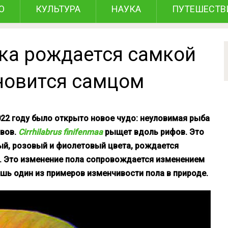
О
КУЛЬТУРА
НАУКА
ПУТЕШЕСТВ
ка рождается самкой
ановится самцом
22 году было открыто новое чудо: неуловимая рыба
овов.
Cirrhilabrus finifenmaa
рыщет вдоль рифов. Это
ый, розовый и фиолетовый цвета, рождается
м. Это изменение пола сопровождается изменением
ишь один из примеров изменчивости пола в природе.