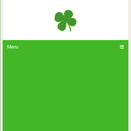
Когда дедушка приехал в больницу, т
Тот был в очень плохом состоянии, 
не виде
Menu