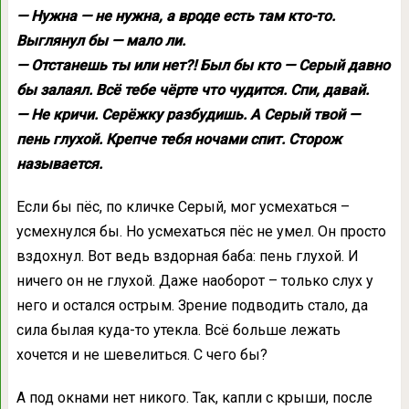
— Нужна — не нужна, а вроде есть там кто-то.
Выглянул бы — мало ли.
— Отстанешь ты или нет?! Был бы кто — Серый давно
бы залаял. Всё тебе чёрте что чудится. Спи, давай.
— Не кричи. Серёжку разбудишь. А Серый твой —
пень глухой. Крепче тебя ночами спит. Сторож
называется.
Если бы пёс, по кличке Серый, мог усмехаться –
усмехнулся бы. Но усмехаться пёс не умел. Он просто
вздохнул. Вот ведь вздорная баба: пень глухой. И
ничего он не глухой. Даже наоборот – только слух у
него и остался острым. Зрение подводить стало, да
сила былая куда-то утекла. Всё больше лежать
хочется и не шевелиться. С чего бы?
А под окнами нет никого. Так, капли с крыши, после