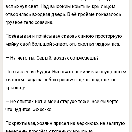
вспыхнул свет. Над высоким крытым крыльцом
отворилась входная дверь. В её проёме показалось
грузное тело хозяина.
Позёвывая и почёсывая сквозь синюю просторную
майку свой большой живот, отыскал взглядом пса.
— Ну, чего ты, Серый, воздух сотрясаешь?
Пёс вылез из будки. Виновато повиливая опущенным
хвостом, таща за собою ржавую цепь, подошёл к
крыльцу.
— Не спится? Вот и моей старухе тоже. Всё ей черте
что чудится. Эх-хе-хе.
Покряхтывая, хозяин присел на верхнюю, не залитую
вечерним дождём, ступеньку крыльца.