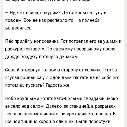
— Ну, что, псина, покурим? Да вдвоём на луну и
повоем. Вон её как распёрло-то. На полнеба
вывесилась.
Пёс прилёг у ног хозяина. Тот потрепал его за ушами и
раскурил сигарету. По свежему прозрачному после
дождя воздуху потянуло дымком.
Серый отвернул голову в сторону от хозяина. Что за
глупая привычка у людей дым глотать да из себя его
потом выпускать? Гадость же.
Небо крупными желтовато-белыми звёздами низко
висело над селом. Далёко, за станцией, в разрывах
лесопосадки мелькали огни проходящего поезда. В
ночной тишине хорошо слышны были перестуки