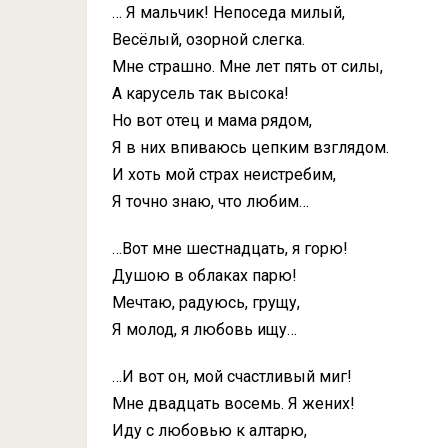
… Я мальчик! Непоседа милый,
Весёлый, озорной слегка.
Мне страшно. Мне лет пять от силы,
А карусель так высока!
Но вот отец и мама рядом,
Я в них впиваюсь цепким взглядом.
И хоть мой страх неистребим,
Я точно знаю, что любим…
…Вот мне шестнадцать, я горю!
Душою в облаках парю!
Мечтаю, радуюсь, грущу,
Я молод, я любовь ищу…
…И вот он, мой счастливый миг!
Мне двадцать восемь. Я жених!
Иду с любовью к алтарю,