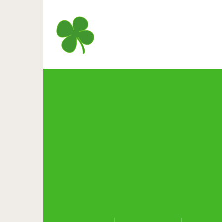
После этого стихотворения 
дру