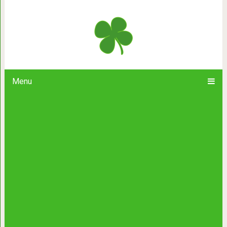
Появление Петьки семья не планир
подъезде, изменил жизн
Menu