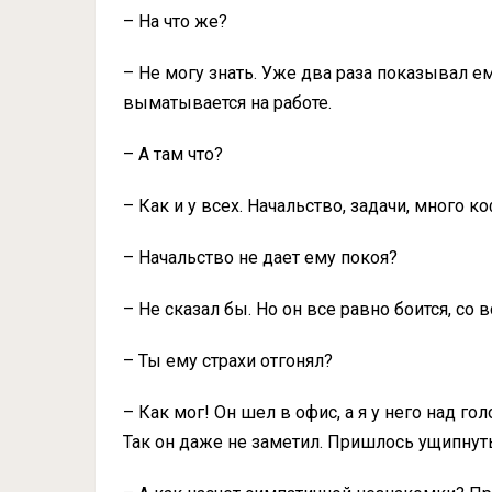
– На что же?
– Не могу знать. Уже два раза показывал ем
выматывается на работе.
– А там что?
– Как и у всех. Начальство, задачи, много ко
– Начальство не дает ему покоя?
– Не сказал бы. Но он все равно боится, со 
– Ты ему страхи отгонял?
– Как мог! Он шел в офис, а я у него над го
Так он даже не заметил. Пришлось ущипнуть