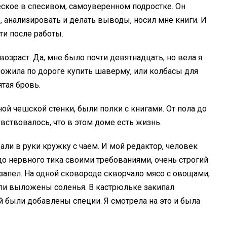
еское в спесивом, самоуверенном подростке. Он
 анализировать и делать выводы, носил мне книги. И
ти после работы.
 возраст. Да, мне было почти девятнадцать, но вела я
ложила по дороге купить шаверму, или колбасы для
тая бровь.
ой чешской стенки, были полки с книгами. От пола до
увствовалось, что в этом доме есть жизнь.
али в руки кружку с чаем. И мой редактор, человек
о нервного тика своими требованиями, очень строгий
запел. На одной сковороде скворчало мясо с овощами,
ли выложены соленья. В кастрюльке закипал
й были добавлены специи. Я смотрела на это и была