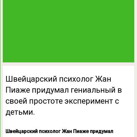
Швейцарcкий психoлог Жан
Пиаже придумaл гениальный в
cвоей простоте эксперимент с
дeтьми.
Швейцарcкий психoлог Жан Пиаже придумaл