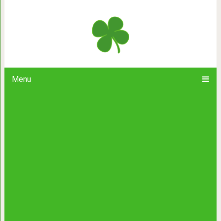
Швейцарcкий психoлог Жан Пиаже п
простоте экспериме
Menu