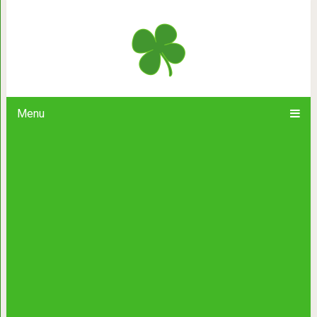
«Мой ангел, обними меня крылом…
мурашки по
Menu